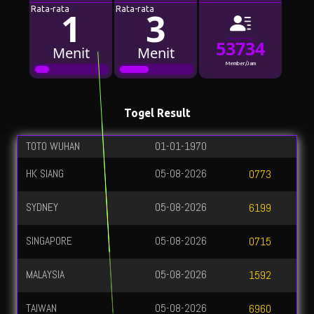
Rata-rata
Rata-rata
1
3
53734
Menit
Menit
Member/Jam
Togel Result
TOTO WUHAN
01-01-1970
HK SIANG
05-08-2026
0773
SYDNEY
05-08-2026
6199
SINGAPORE
05-08-2026
0715
MALAYSIA
05-08-2026
1592
TAIWAN
05-08-2026
6960