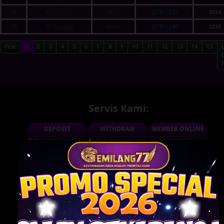
9
31 Jul 2026
Jumat
QTR - 137
9514
10
30 Jul 2026
Kamis
QTR - 136
1218
First
1
2
3
4
5
6
7
8
9
10
11
12
13
14
15
(
)
Servis Kami:
DEPOSIT
WITHDRAW
MEMBER ONLINE
Rata-rata
Rata-rata
1
3
53603
Menit
Menit
Member/Jam
Togel Result