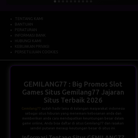
TENTANG KAMI
BANTUAN
PERATURAN
INFORMASI BANK
HUBUNGI KAMI
KEBIJAKAN PRIVASI
PERSETUJUAN COOKIES
GEMILANG77 : Big Promos Slot
Games Situs Gemilang77 Jajaran
Situs Terbaik 2026
Gemilang77
sudah hadir lama di kalangan masyarakat indonesia
sebagai situs hiburan yang menemani kebosanan anda dan
memberikan anda cara mendapatkan keuntungan besar dalam
game online, Anda bisa daftar di situs Gemilang77 dan rasakan
sendiri putaran meraup keutungan besar di situs ini.
Informasi Tentang Situs GEMILANG77