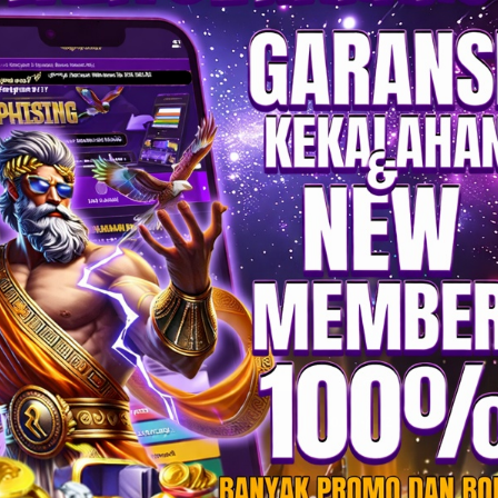
IERS
UEFA CHAMPIONS LEAGUE QUALIFIERS
UEF
August 12, 2026 — 01:15 WIB
0 : 0
BET NOW
Slovan
bahce
Mjallby
Bodo
Bratislava
.87
0.5
0.83
-0.5
0.99
0.7