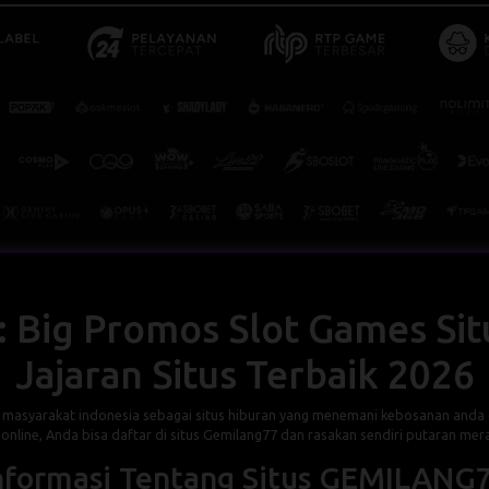
 Big Promos Slot Games Sit
Jajaran Situs Terbaik 2026
an masyarakat indonesia sebagai situs hiburan yang menemani kebosanan an
line, Anda bisa daftar di situs Gemilang77 dan rasakan sendiri putaran merau
nformasi Tentang Situs GEMILANG