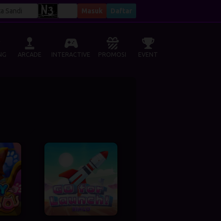
 TELKOMSEL TANPA POTONGAN!! | Dapatkan Bonus Deposit 5% |
Memiliki
Masuk
Daftar
NG
ARCADE
INTERACTIVE
PROMOSI
EVENT