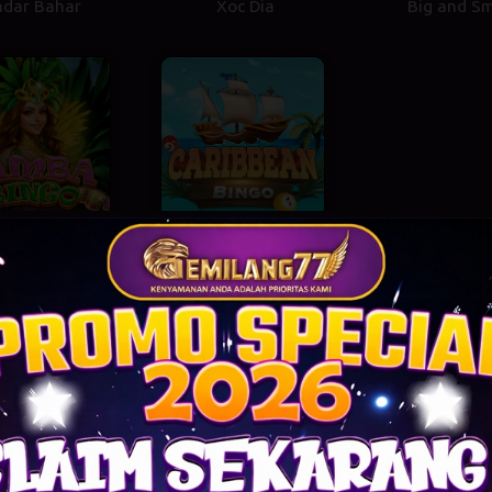
ndar Bahar
Xoc Dia
Big and Sm
mba Bingo
Caribbean Adventure
Bingo
NG
SYDNEY
SINGAPORE
MALAYSIA
TAIWAN
76
2413
5102
6851
5838
5
26
8/8/2026
8/8/2026
8/8/2026
7/8/2026
8