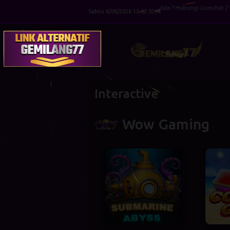
Memiliki Kendala ? Hubungi Livechat / WA : 0819
Sabtu 8/08/2026 15:02:53
' '
Link Alternatif 1
Interactive
Link Alternatif 2
Wow Gaming
Link Alternatif 3