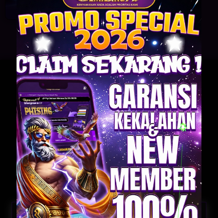
Andar Bahar
Hi-Lo Western
Servis Kami:
DEPOSIT
WITHDRAW
MEMBER ONLINE
Rata-rata
Rata-rata
1
3
53933
Menit
Menit
Member/Jam
Togel Result
TOTO WUHAN
01-01-1970