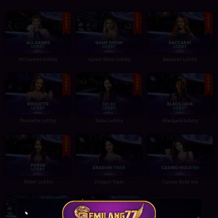
All Games Lobby
Game Show Lobby
Baccarat Lobby
Roulette Lobby
Sicbo Lobby
Blackjack Lobby
Poker Lobby
Dragon Tiger
Casino Hold'em