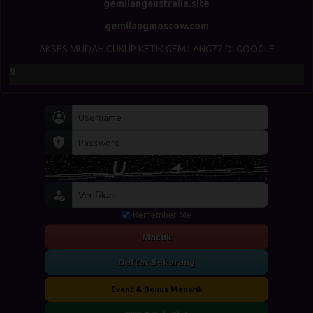
gemilangaustralia.site
gemilangmoscow.com
AKSES MUDAH CUKUP KETIK GEMILANG77 DI GOOGLE
Remember Me
Masuk
Daftar Sekarang
Event & Bonus Menarik