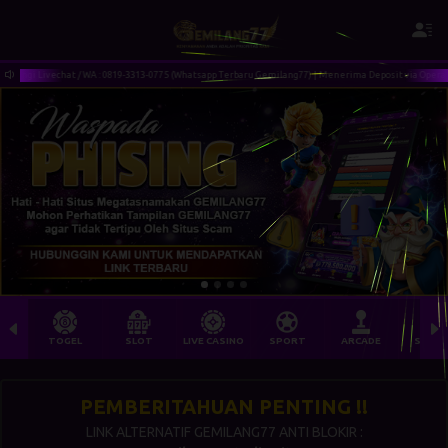
Rp 3.270.000,00
Livechat / WA : 0819-3313-0775 (Whatsapp Terbaru Gemilang77) | Menerima Deposit via Operator XL d
TOGEL
SLOT
LIVE CASINO
SPORT
ARCADE
SABU
PEMBERITAHUAN PENTING !!
LINK ALTERNATIF GEMILANG77 ANTI BLOKIR :